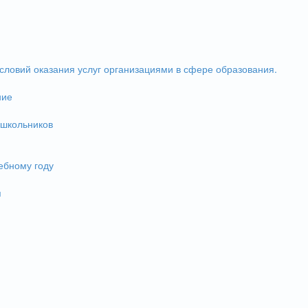
словий оказания услуг организациями в сфере образования.
ние
 школьников
ебному году
и
я