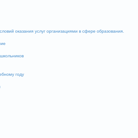
словий оказания услуг организациями в сфере образования.
ние
 школьников
ебному году
и
я