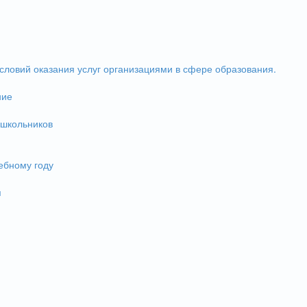
словий оказания услуг организациями в сфере образования.
ние
 школьников
ебному году
и
я