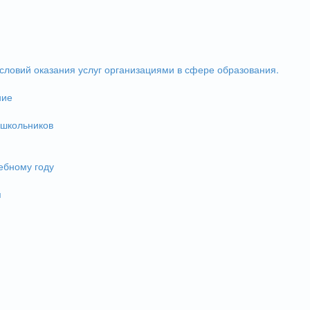
словий оказания услуг организациями в сфере образования.
ние
 школьников
ебному году
и
я