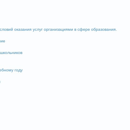
словий оказания услуг организациями в сфере образования.
ние
 школьников
ебному году
и
я