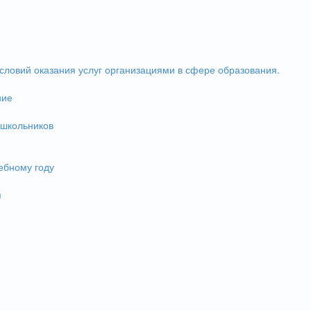
словий оказания услуг организациями в сфере образования.
ние
 школьников
ебному году
и
я