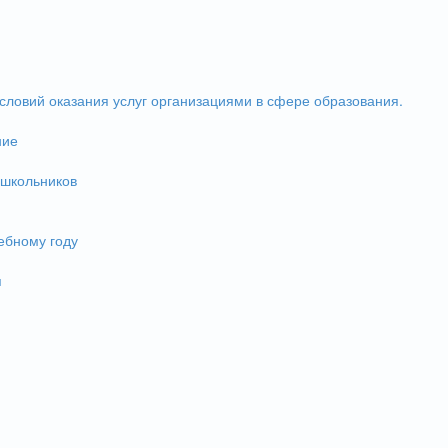
словий оказания услуг организациями в сфере образования.
ние
 школьников
ебному году
и
я