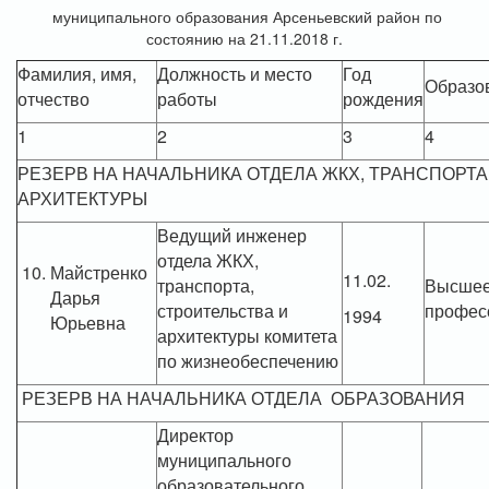
муниципального образования Арсеньевский район по
состоянию на 21.11.2018 г.
Фамилия, имя,
Должность и место
Год
Образо
отчество
работы
рождения
1
2
3
4
РЕЗЕРВ НА НАЧАЛЬНИКА ОТДЕЛА ЖКХ, ТРАНСПОРТА
АРХИТЕКТУРЫ
Ведущий инженер
отдела ЖКХ,
Майстренко
11.02.
транспорта,
Высше
Дарья
строительства и
профес
1994
Юрьевна
архитектуры комитета
по жизнеобеспечению
РЕЗЕРВ НА НАЧАЛЬНИКА ОТДЕЛА ОБРАЗОВАНИЯ
Директор
муниципального
образовательного