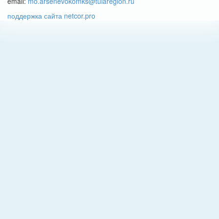
email:
mo.arsenevokomks@tularegion.ru
поддержка сайта netcor.pro