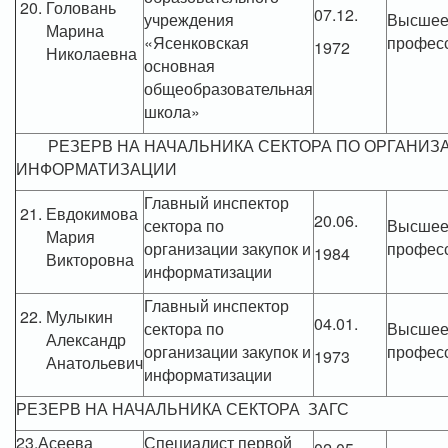
Головань
07.12.
учреждения
Высше
Марина
«Ясенковская
профес
1972
Николаевна
основная
общеобразовательная
школа»
РЕЗЕРВ НА НАЧАЛЬНИКА СЕКТОРА ПО ОРГАНИЗА
ИНФОРМАТИЗАЦИИ
Главный инспектор
Евдокимова
20.06.
сектора по
Высше
Мария
организации закупок и
профес
1984
Викторовна
информатизации
Главный инспектор
Мулыкин
04.01.
сектора по
Высше
Александр
организации закупок и
профес
1973
Анатольевич
информатизации
РЕЗЕРВ НА НАЧАЛЬНИКА СЕКТОРА ЗАГС
23.Асеева
Специалист первой